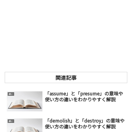
関連記事
「assume」と「presume」の意味や
違い
使い方の違いをわかりやすく解説
「demolish」と「destroy」の意味や
違い
使い方の違いをわかりやすく解説