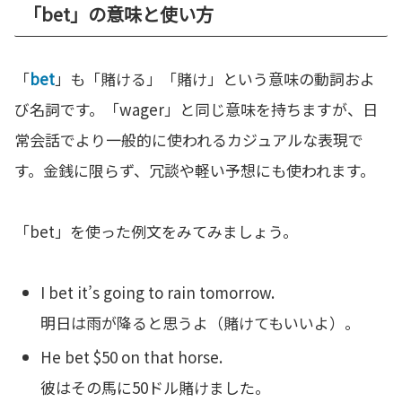
「bet」の意味と使い方
「
bet
」も「賭ける」「賭け」という意味の動詞およ
び名詞です。「wager」と同じ意味を持ちますが、日
常会話でより一般的に使われるカジュアルな表現で
す。金銭に限らず、冗談や軽い予想にも使われます。
「bet」を使った例文をみてみましょう。
I bet it’s going to rain tomorrow.
明日は雨が降ると思うよ（賭けてもいいよ）。
He bet $50 on that horse.
彼はその馬に50ドル賭けました。