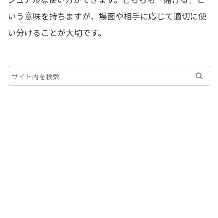
いう意味を持ちますが、場面や相手に応じて適切に使
い分けることが大切です。