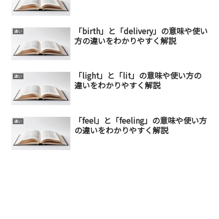
「birth」と「delivery」の意味や使い
違い
方の違いをわかりやすく解説
「light」と「lit」の意味や使い方の
違い
違いをわかりやすく解説
「feel」と「feeling」の意味や使い方
違い
の違いをわかりやすく解説