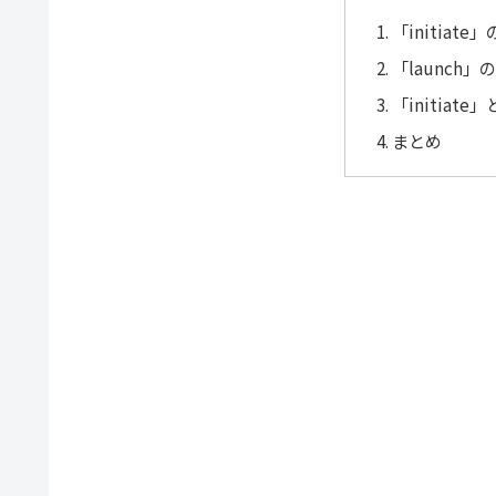
「initiat
「launch
「initiat
まとめ