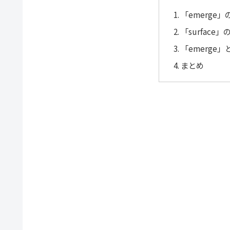
「emerge
「surface
「emerge」
まとめ