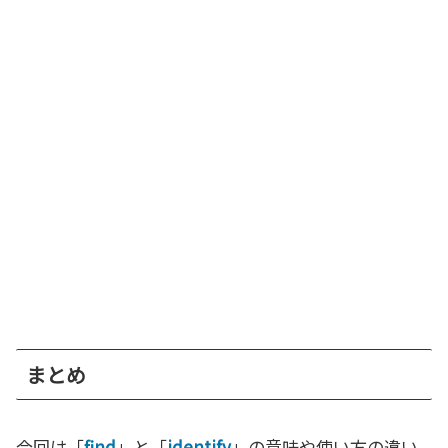
まとめ
今回は「
find
」と「
identify
」の意味や使い方の違い