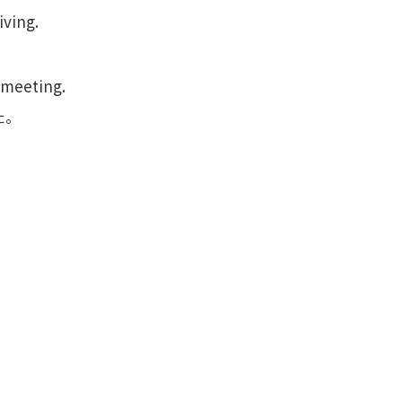
iving.
。
 meeting.
た。