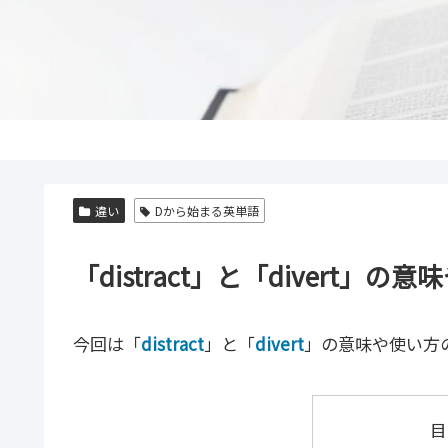
違い
Dから始まる英単語
「distract」と「divert
今回は「
distract
」と「
divert
」の意味や使い方
目