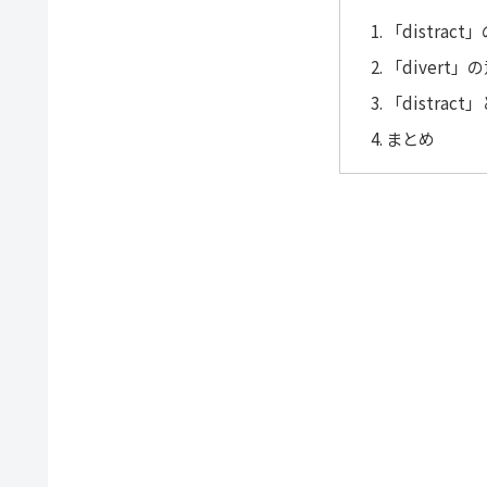
「distrac
「divert
「distrac
まとめ