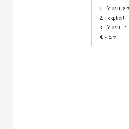
「clear」
「explic
「clear」と
まとめ