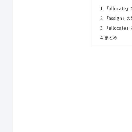
「allocat
「assign
「allocat
まとめ