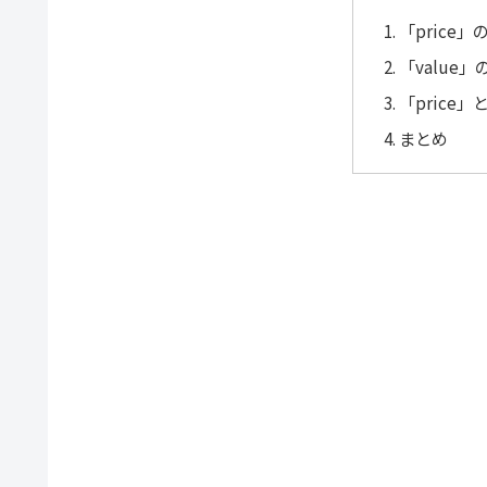
「price
「value
「price」
まとめ