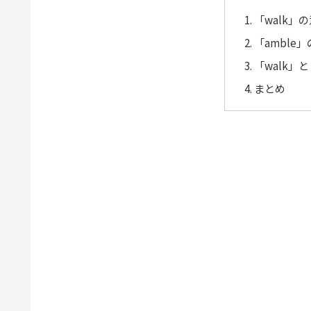
「walk」
「amble
「walk」
まとめ