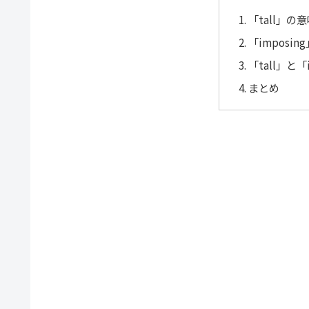
「tall」の
「imposi
「tall」と
まとめ