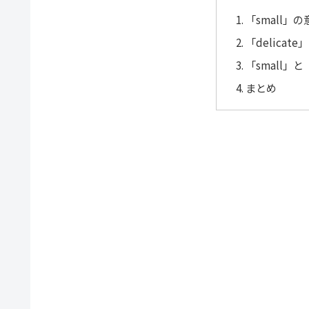
「small」
「delica
「small」と
まとめ