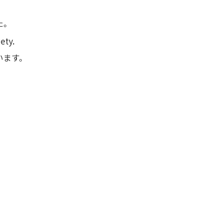
た。
ety.
います。