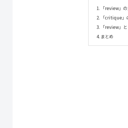
「review
「critiqu
「review」
まとめ