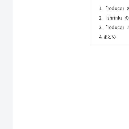
「reduce
「shrink
「reduce」
まとめ