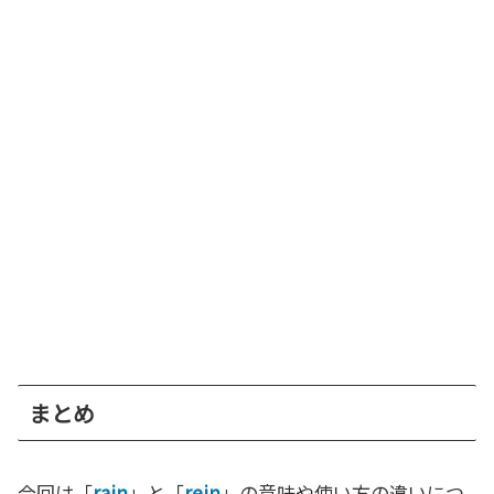
まとめ
今回は「
rain
」と「
rein
」の意味や使い方の違いにつ