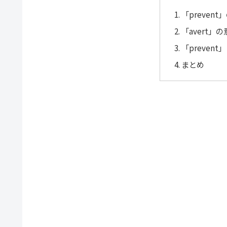
「preven
「avert」
「prevent
まとめ