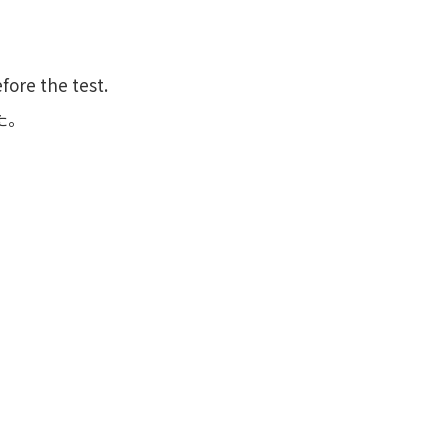
。
fore the test.
た。