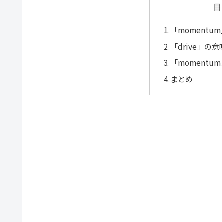
目
「moment
「drive」の
「momentu
まとめ