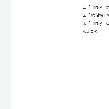
「library
「archiv
「library
まとめ