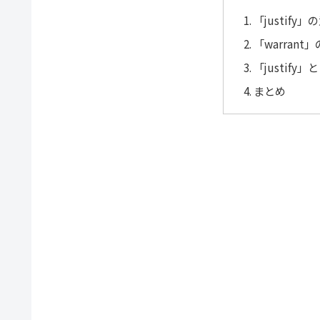
「justify
「warran
「justify
まとめ