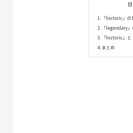
目
「historic
「legendar
「historic」
まとめ