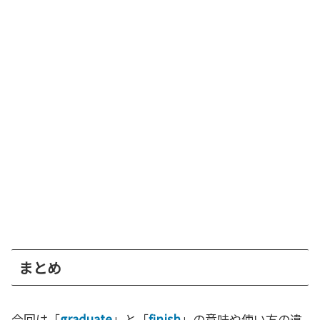
まとめ
今回は「
graduate
」と「
finish
」の意味や使い方の違