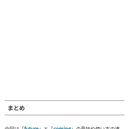
まとめ
今回は「
future
」と「
coming
」の意味や使い方の違