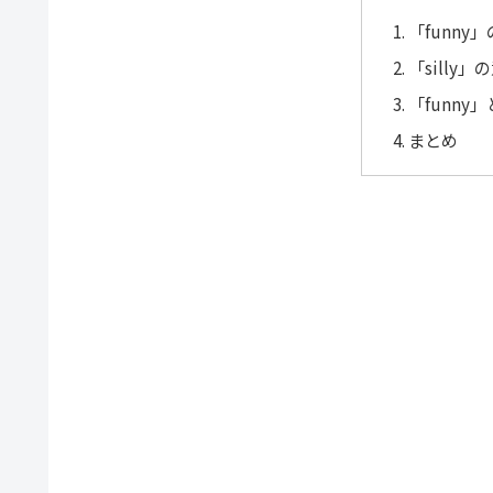
「funny
「silly
「funny
まとめ