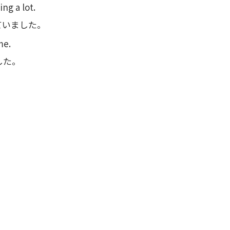
ng a lot.
ていました。
me.
した。