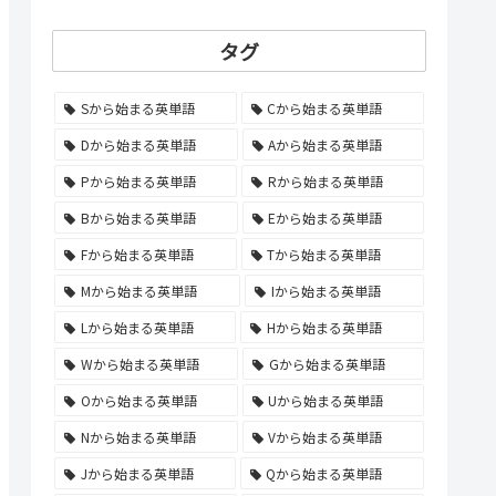
タグ
Sから始まる英単語
Cから始まる英単語
Dから始まる英単語
Aから始まる英単語
Pから始まる英単語
Rから始まる英単語
Bから始まる英単語
Eから始まる英単語
Fから始まる英単語
Tから始まる英単語
Mから始まる英単語
Iから始まる英単語
Lから始まる英単語
Hから始まる英単語
Wから始まる英単語
Gから始まる英単語
Oから始まる英単語
Uから始まる英単語
Nから始まる英単語
Vから始まる英単語
Jから始まる英単語
Qから始まる英単語