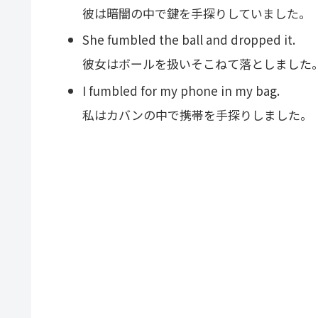
彼は暗闇の中で鍵を手探りしていました。
She fumbled the ball and dropped it.
彼女はボールを扱いそこねて落としました
I fumbled for my phone in my bag.
私はカバンの中で携帯を手探りしました。