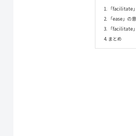
「facilit
「ease」の
「facilit
まとめ