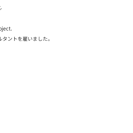
.
oject.
ルタントを雇いました。