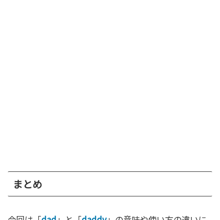
まとめ
今回は「
dad
」と「
daddy
」の意味や使い方の違いに