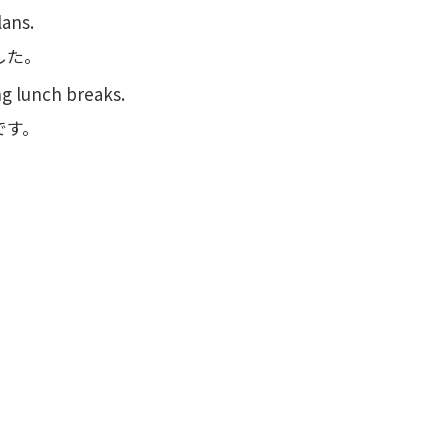
lans.
した。
ng lunch breaks.
です。