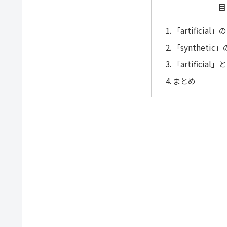
目
「artificia
「syntheti
「artificial
まとめ