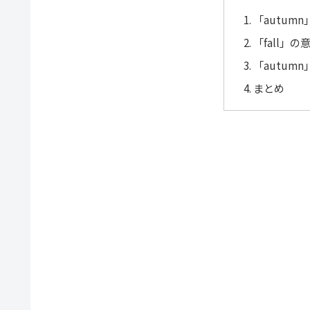
「autum
「fall」
「autumn
まとめ