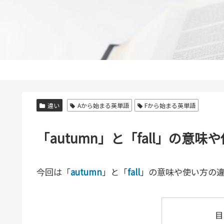
違い
Aから始まる英単語
Fから始まる英単語
「autumn」と「fall」の
今回は「
autumn
」と「
fall
」の意味や使い方の
目