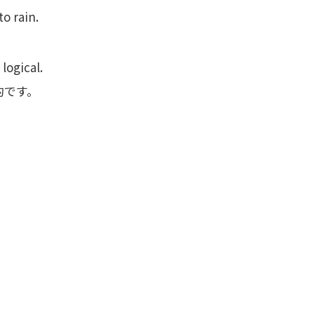
to rain.
logical.
的です。