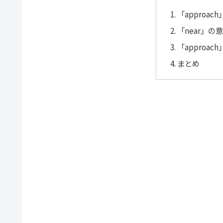
「approa
「near」の
「approac
まとめ