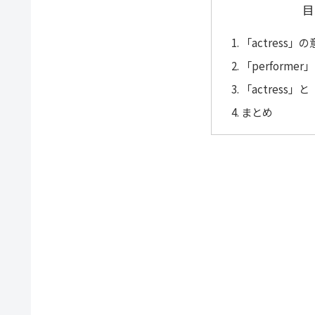
目
「actress
「performe
「actress」
まとめ