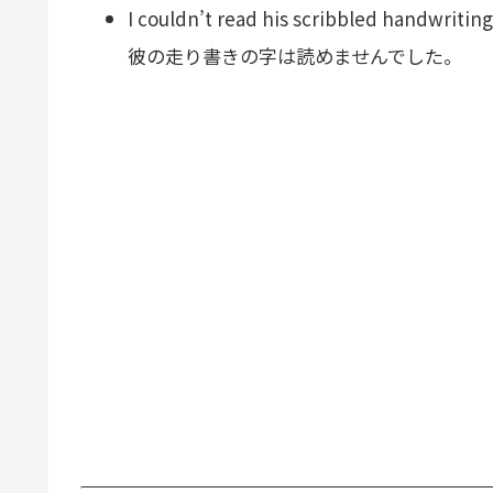
I couldn’t read his scribbled handwriting
彼の走り書きの字は読めませんでした。