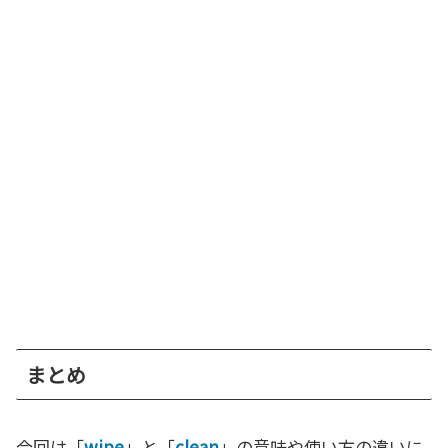
まとめ
今回は「
wipe
」と「
clean
」の意味や使い方の違いに