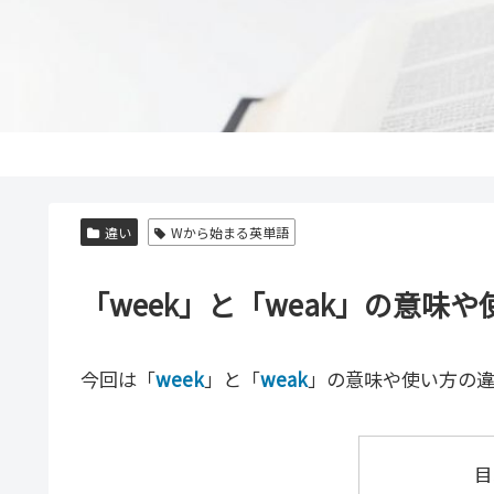
違い
Wから始まる英単語
「week」と「weak」の意
今回は「
week
」と「
weak
」の意味や使い方の
目