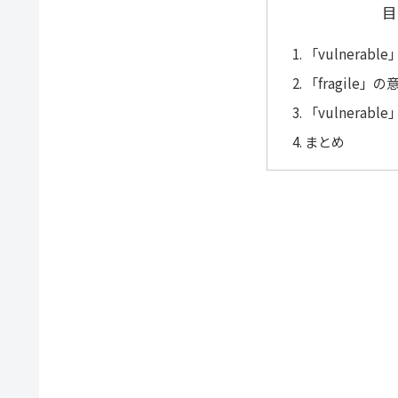
目
「vulnerab
「fragile」
「vulnerabl
まとめ