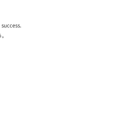
e success.
う。