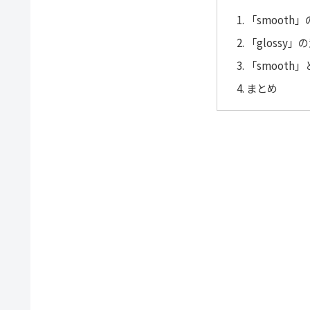
「smooth
「glossy
「smooth」
まとめ