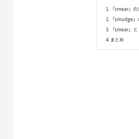
「smear」
「smudge
「smear」
まとめ