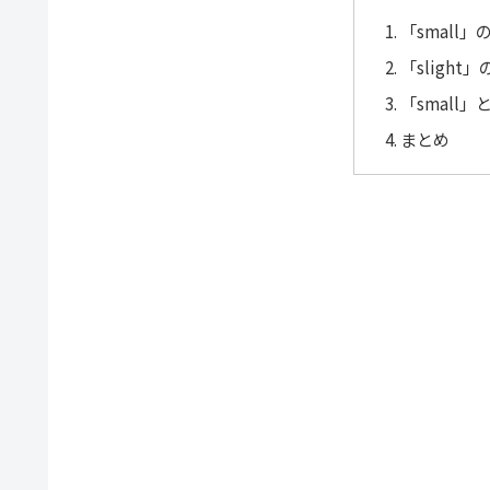
「small
「sligh
「small」
まとめ