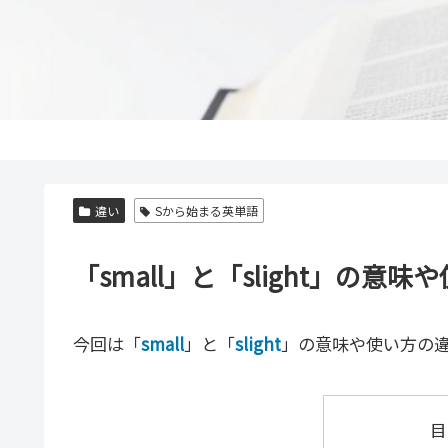
違い
Sから始まる英単語
「small」と「slight」の
今回は「
small
」と「
slight
」の意味や使い方の
目