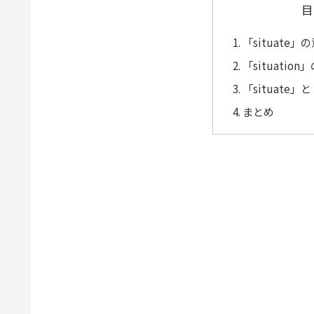
目
「situate
「situatio
「situate」
まとめ