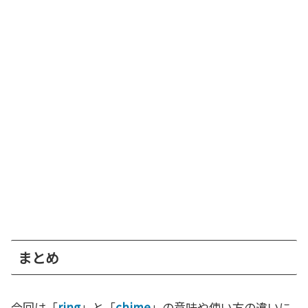
まとめ
今回は「
ring
」と「
chime
」の意味や使い方の違いに