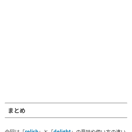
まとめ
今回は「
relish
」と「
delight
」の意味や使い方の違い