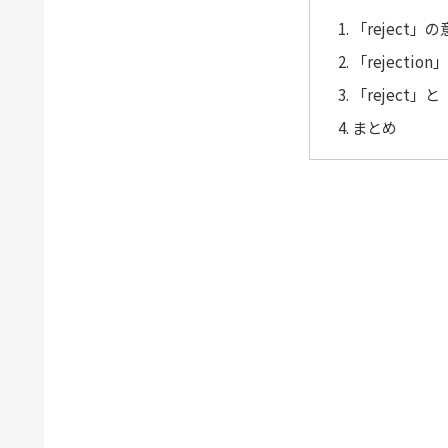
「reject」
「rejecti
「reject」と
まとめ