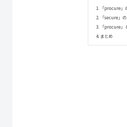
「procur
「secure
「procure
まとめ