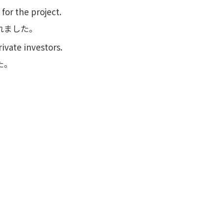
or the project.
れました。
ivate investors.
た。