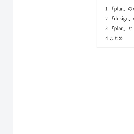
「plan」
「desig
「plan」と
まとめ