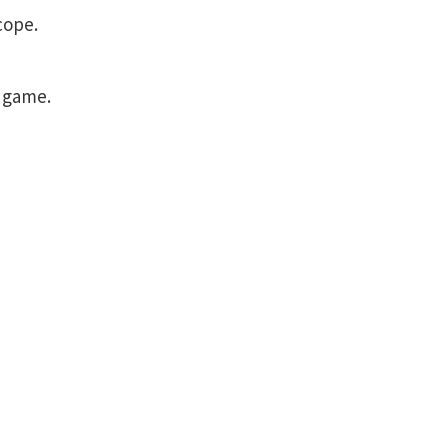
cope.
。
e game.