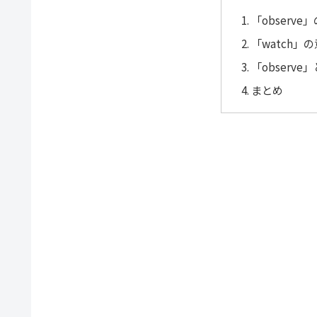
「observ
「watch」
「observe
まとめ