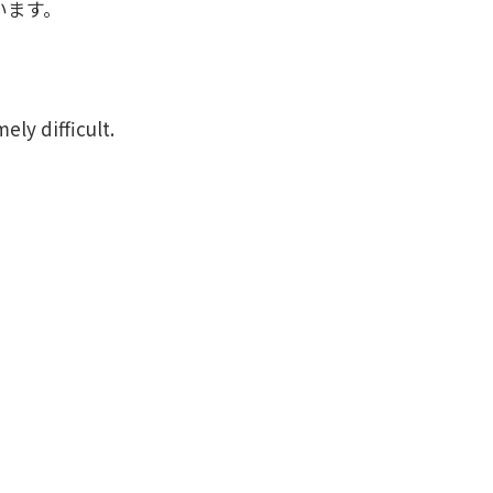
います。
ly difficult.
。