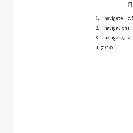
目
「navigate
「navigatio
「navigate」
まとめ