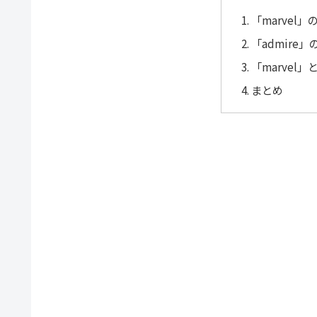
「marvel
「admire
「marvel」
まとめ