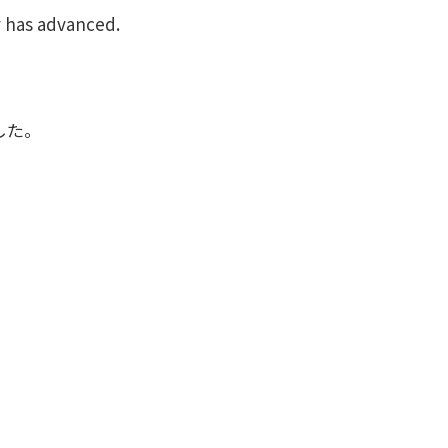
y has advanced.
した。