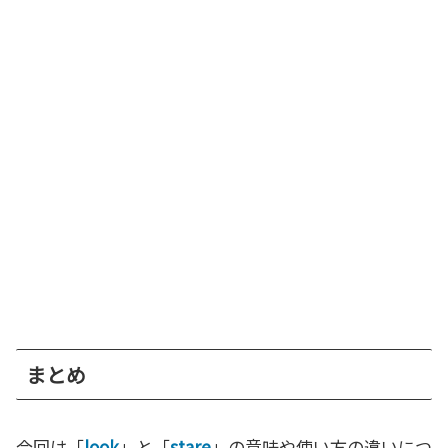
まとめ
今回は「
look
」と「
stare
」の意味や使い方の違いにつ