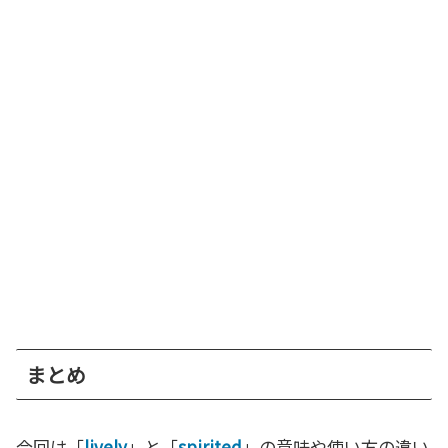
まとめ
今回は「
lively
」と「
spirited
」の意味や使い方の違い